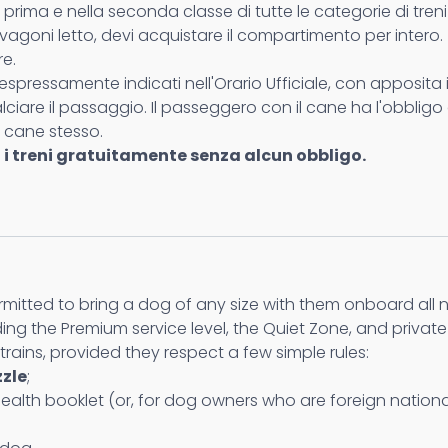
 prima e nella seconda classe di tutte le categorie di treni e
 vagoni letto, devi acquistare il compartimento per intero.
e.
 espressamente indicati nell'Orario Ufficiale, con apposita
iare il passaggio. Il passeggero con il cane ha l'obbligo 
l cane stesso.
i i treni gratuitamente senza alcun obbligo.
tted to bring a dog of any size with them onboard all nat
uding the Premium service level, the Quiet Zone, and priv
trains, provided they respect a few simple rules:
zle
;
alth booklet (or, for dog owners who are foreign nationa