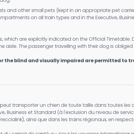
 dog.
ts and other small pets (kept in an appropriate pet carrie
ompartments on all train types and in the Executive, Busi
, which are explicitly indicated on the Official Timetable
 aisle. The passenger travelling with their dog is obliged 
 the blind and visually impaired are permitted to tra
eut transporter un chien de toute taille dans toutes les 
e, Business et Standard (à l'exclusion du niveau de servi
Freccialink), ainsi que dans les trains régionaux, en respec
n et du carnet de santé ou, pour les voyages internationau