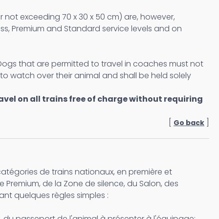
r not exceeding 70 x 30 x 50 cm) are, however,
ness, Premium and Standard service levels and on
. Dogs that are permitted to travel in coaches must not
to watch over their animal and shall be held solely
vel on all trains free of charge without requiring
[
]
Go back
catégories de trains nationaux, en première et
ce Premium, de la Zone de silence, du Salon, des
tant quelques règles simples :
x, du passeport de l'animal à présenter à l'équipage;