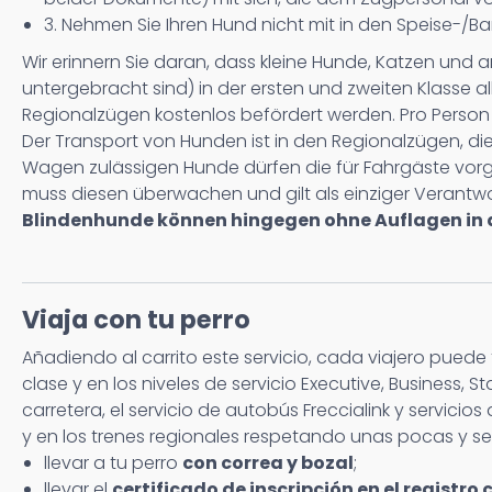
3. Nehmen Sie Ihren Hund nicht mit in den Speise-/B
Wir erinnern Sie daran, dass kleine Hunde, Katzen und
untergebracht sind) in der ersten und zweiten Klasse a
Regionalzügen kostenlos befördert werden. Pro Person i
Der Transport von Hunden ist in den Regionalzügen, die
Wagen zulässigen Hunde dürfen die für Fahrgäste vorg
muss diesen überwachen und gilt als einziger Verantwo
Blindenhunde können hingegen ohne Auflagen in a
Viaja con tu perro
Añadiendo al carrito este servicio, cada viajero pued
clase y en los niveles de servicio Executive, Business, S
carretera, el servicio de autobús Freccialink y servic
y en los trenes regionales respetando unas pocas y sen
llevar a tu perro
con correa y bozal
;
llevar el
certificado de inscripción en el registro