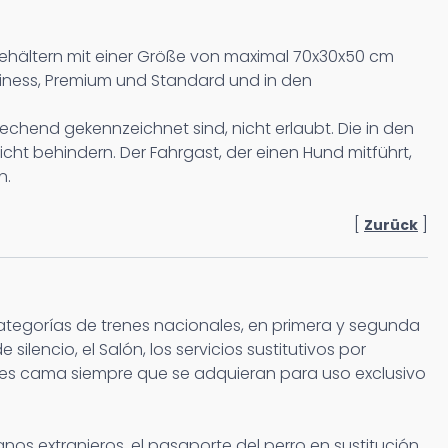
tbehältern mit einer Größe von maximal 70x30x50 cm
usiness, Premium und Standard und in den
echend gekennzeichnet sind, nicht erlaubt. Die in den
t behindern. Der Fahrgast, der einen Hund mitführt,
n.
[
]
Zurück
categorías de trenes nacionales, en primera y segunda
silencio, el Salón, los servicios sustitutivos por
Coches cama siempre que se adquieran para uso exclusivo
danos extranjeros, el pasaporte del perro en sustitución