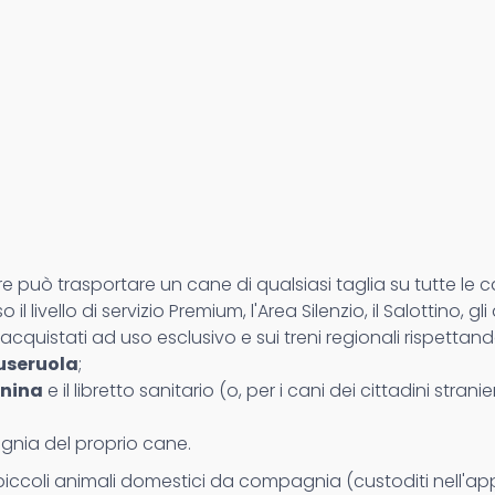
 può trasportare un cane di qualsiasi taglia su tutte le ca
il livello di servizio Premium, l'Area Silenzio, il Salottino, gli 
acquistati ad uso esclusivo e sui treni regionali rispettan
museruola
;
anina
e il libretto sanitario (o, per i cani dei cittadini stran
gnia del proprio cane.
tri piccoli animali domestici da compagnia (custoditi nell'