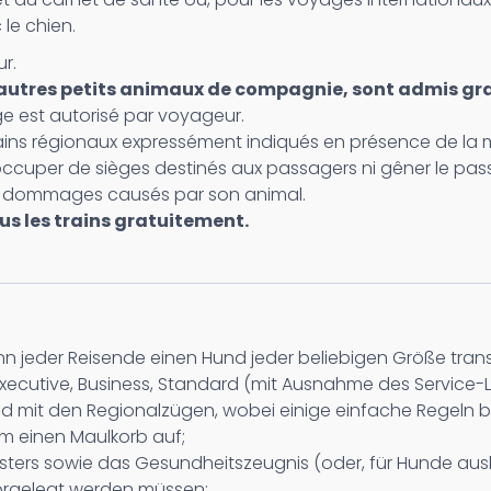
le chien.
r.
et autres petits animaux de compagnie, sont admis g
ge est autorisé par voyageur.
ains régionaux expressément indiqués en présence de la me
cuper de sièges destinés aux passagers ni gêner le passag
ls dommages causés par son animal.
s les trains gratuitement.
 jeder Reisende einen Hund jeder beliebigen Größe transpo
Executive, Business, Standard (mit Ausnahme des Service-
 und mit den Regionalzügen, wobei einige einfache Regeln
ihm einen Maulkorb auf;
sters sowie das Gesundheitszeugnis (oder, für Hunde aus
orgelegt werden müssen;