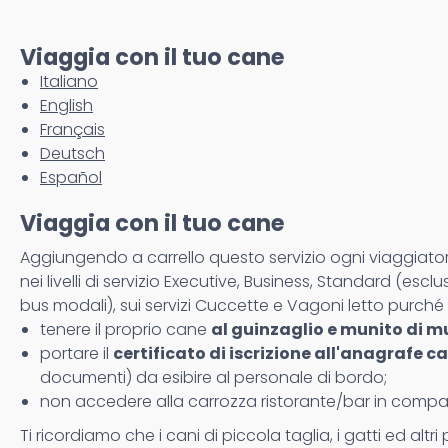
Viaggia con il tuo cane
Italiano
English
Français
Deutsch
Español
Viaggia con il tuo cane
Aggiungendo a carrello questo servizio ogni viaggiatore
nei livelli di servizio Executive, Business, Standard (escluso 
bus modali), sui servizi Cuccette e Vagoni letto purché 
tenere il proprio cane
al guinzaglio e munito di 
portare il
certificato di iscrizione all'anagrafe c
documenti) da esibire al personale di bordo;
non accedere alla carrozza ristorante/bar in compa
Ti ricordiamo che i cani di piccola taglia, i gatti ed al