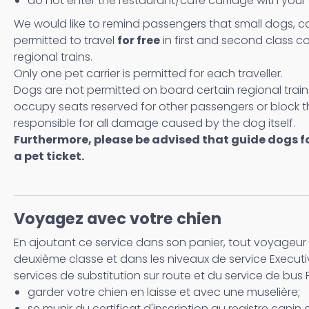
do not enter the restaurant/café carriage with your
We would like to remind passengers that small dogs, ca
permitted to travel
for free
in first and second class c
regional trains.
Only one pet carrier is permitted for each traveller.
Dogs are not permitted on board certain regional trains
occupy seats reserved for other passengers or block the
responsible for all damage caused by the dog itself.
Furthermore, please be advised that guide dogs for
a pet ticket.
Voyagez avec votre chien
En ajoutant ce service dans son panier, tout voyageur p
deuxième classe et dans les niveaux de service Executiv
services de substitution sur route et du service de bus 
garder votre chien en laisse et avec une muselière;
se munir du certificat d'inscription au registre cani