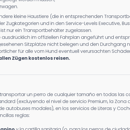
arwagen.
 andere kleine Haustiere (die in entsprechenden Transpor
ller Zugkategorien und in den Service-Levels Executive, B
st nur ein Transportbehälter zugelassen.
 ausdrücklich im offiziellen Fahrplan angeführt und entspr
esehenen Sitzplätze nicht belegen und den Durchgang nich
rtlicher für alle vom Hund eventuell verursachten Schäde
llen Zügen kostenlos reisen.
e transportar un perro de cualquier tamaño en todas las 
tandard (excluyendo el nivel de servicio Premium, la Zona de 
ios de autobuses modales), en los servicios de Literas y 
cillas reglas:
 canino
y la cartilla sanitaria (o, para los perros de ciuda