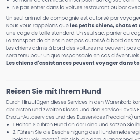
Ne pas entrer dans la voiture restaurant ou bar avec 
Un seul animal de compagnie est autorisé par voyageu
Nous vous rappelons que
les petits chiens, chats 
une cage de taille standard. Un seul sac, panier ou ca
Le transport de chiens n'est pas autorisé à bord des tr
Les chiens admis à bord des voitures ne peuvent pas oc
sera tenu pour unique responsable en cas d'éventue
Les chiens d'assistances peuvent voyager dans tou
Reisen Sie mit Ihrem Hund
Durch Hinzufügen dieses Services in den Warenkorb kann
der ersten und zweiten Klasse und den Service-Levels 
Ersatz-Autoservices und des Busservices Freccialink)
1. Halten Sie Ihren Hund an der Leine und setzen Sie 
2. Führen Sie die Bescheinigung des Hundemelderegi
beider Dokumente) mit sich, die dem Zugpersonal v