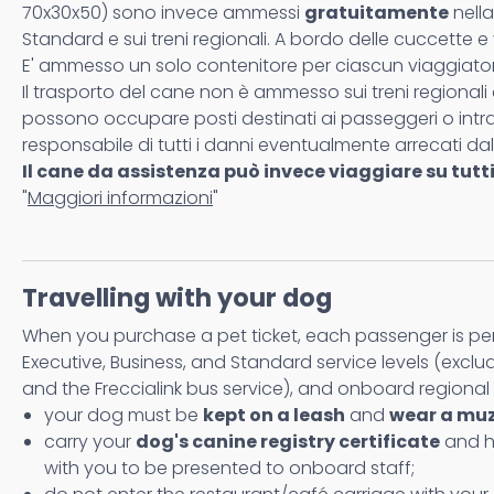
70x30x50) sono invece ammessi
gratuitamente
nella
Standard e sui treni regionali. A bordo delle cuccette e
E' ammesso un solo contenitore per ciascun viaggiator
Il trasporto del cane non è ammesso sui treni regionali
possono occupare posti destinati ai passeggeri o intralc
responsabile di tutti i danni eventualmente arrecati da
Il cane da assistenza può invece viaggiare su tutt
"
Maggiori informazioni
"
Travelling with your dog
When you purchase a pet ticket, each passenger is permi
Executive, Business, and Standard service levels (excl
and the Freccialink bus service), and onboard regional 
your dog must be
kept on a leash
and
wear a muz
carry your
dog's canine registry certificate
and he
with you to be presented to onboard staff;