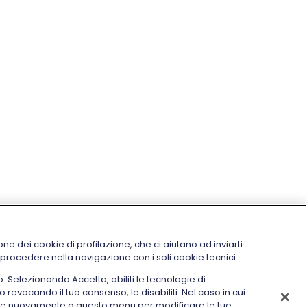
one dei cookie di profilazione, che ci aiutano ad inviarti
i procedere nella navigazione con i soli cookie tecnici.
o. Selezionando Accetta, abiliti le tecnologie di
o revocando il tuo consenso, le disabiliti. Nel caso in cui
dere nuovamente a questo menu per modificare le tue