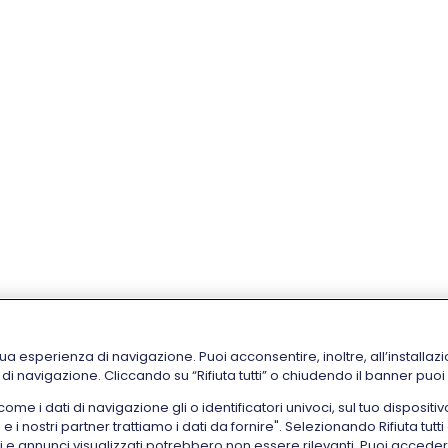
tua esperienza di navigazione. Puoi acconsentire, inoltre, all’installazi
i di navigazione. Cliccando su “Rifiuta tutti” o chiudendo il banner puo
 i dati di navigazione gli o identificatori univoci, sul tuo dispositiv
i nostri partner trattiamo i dati da fornire". Selezionando Rifiuta tutti 
ti e annunci visualizzati potrebbero non essere rilevanti. Puoi acce