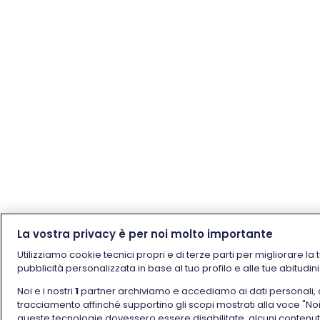
La vostra privacy è per noi molto importante
Utilizziamo cookie tecnici propri e di terze parti per migliorare la 
pubblicità personalizzata in base al tuo profilo e alle tue abitudin
Noi e i nostri
1
partner archiviamo e accediamo ai dati personali, come
tracciamento affinché supportino gli scopi mostrati alla voce "Noi e 
queste tecnologie dovessero essere disabilitate, alcuni contenu