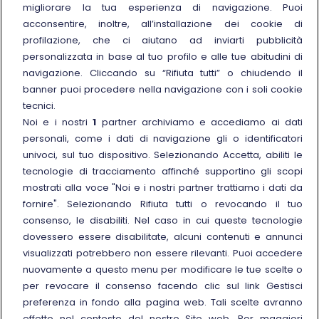
migliorare la tua esperienza di navigazione. Puoi
Trenitalia
acconsentire, inoltre, all’installazione dei cookie di
profilazione, che ci aiutano ad inviarti pubblicità
Chi siamo
personalizzata in base al tuo profilo e alle tue abitudini di
Sostenibilità
navigazione. Cliccando su “Rifiuta tutti” o chiudendo il
banner puoi procedere nella navigazione con i soli cookie
Trenitalia for Business
tecnici.
Link esterno
Manuale di Conservazione
Noi e i nostri
1
partner archiviamo e accediamo ai dati
Link esterno
personali, come i dati di navigazione gli o identificatori
Carriere
univoci, sul tuo dispositivo. Selezionando Accetta, abiliti le
Link esterno
La Freccia Mag
tecnologie di tracciamento affinché supportino gli scopi
Noleggia un treno charter
mostrati alla voce "Noi e i nostri partner trattiamo i dati da
fornire". Selezionando Rifiuta tutti o revocando il tuo
Viaggi di gruppo
consenso, le disabiliti. Nel caso in cui queste tecnologie
dovessero essere disabilitate, alcuni contenuti e annunci
visualizzati potrebbero non essere rilevanti. Puoi accedere
nuovamente a questo menu per modificare le tue scelte o
per revocare il consenso facendo clic sul link Gestisci
Seguici sui social
preferenza in fondo alla pagina web. Tali scelte avranno
effetto nel contesto del nostro Sito web. Per maggiori