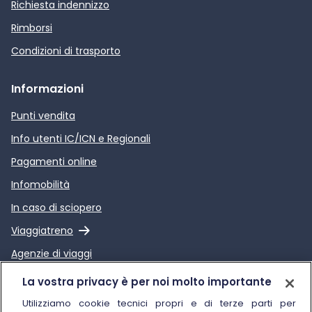
Richiesta indennizzo
Rimborsi
Condizioni di trasporto
Informazioni
Punti vendita
Info utenti IC/ICN e Regionali
Pagamenti online
Infomobilità
In caso di sciopero
Link esterno
Viaggiatreno
Agenzie di viaggi
Link esterno
Relazione sulla Qualità dei
La vostra privacy è per noi molto importante
servizi di Trenitalia
Utilizziamo cookie tecnici propri e di terze parti per