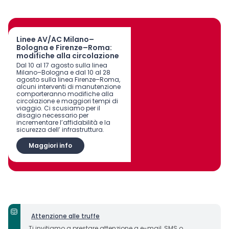
Linee AV/AC Milano–
Bologna e Firenze–Roma:
modifiche alla circolazione
Dal 10 al 17 agosto sulla linea
Milano–Bologna e dal 10 al 28
agosto sulla linea Firenze–Roma,
alcuni interventi di manutenzione
comporteranno modifiche alla
circolazione e maggiori tempi di
viaggio. Ci scusiamo per il
disagio necessario per
incrementare l’affidabilità e la
sicurezza dell’ infrastruttura.
Maggiori info
Attenzione alle truffe
Ti invitiamo a prestare attenzione a e-mail, SMS o