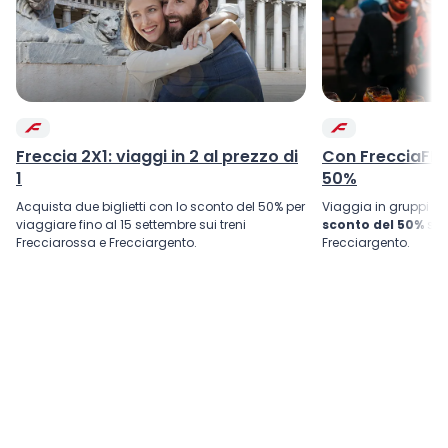
Freccia 2X1: viaggi in 2 al prezzo di
Con FrecciaFRI
1
50%
Acquista due biglietti con lo sconto del 50% per
Viaggia in gruppi d
viaggiare fino al 15 settembre sui treni
sconto del 50%
su 
Frecciarossa e Frecciargento.
Frecciargento.