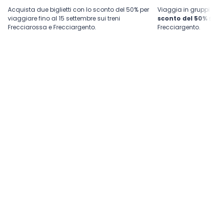
Acquista due biglietti con lo sconto del 50% per
Viaggia in gruppi d
viaggiare fino al 15 settembre sui treni
sconto del 50%
su 
Frecciarossa e Frecciargento.
Frecciargento.