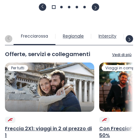
Frecciarossa
Regionale
Intercity
Int
Offerte, servizi e collegamenti
Vedi di più
Per tutti
Viaggi in compa
Freccia 2X1: viaggi in 2 al prezzo di
Con FrecciaFRI
1
50%