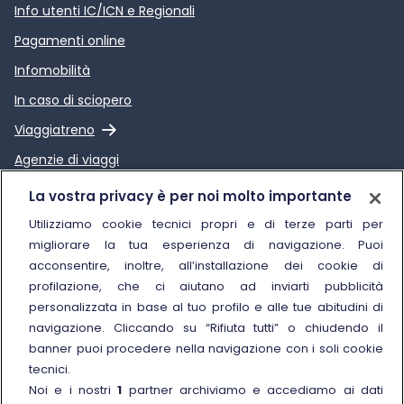
Info utenti IC/ICN e Regionali
Pagamenti online
Infomobilità
In caso di sciopero
Link esterno
Viaggiatreno
Agenzie di viaggi
Link esterno
Relazione sulla Qualità dei
La vostra privacy è per noi molto importante
servizi di Trenitalia
Utilizziamo cookie tecnici propri e di terze parti per
migliorare la tua esperienza di navigazione. Puoi
Trenitalia
acconsentire, inoltre, all’installazione dei cookie di
profilazione, che ci aiutano ad inviarti pubblicità
Chi siamo
personalizzata in base al tuo profilo e alle tue abitudini di
Sostenibilità
navigazione. Cliccando su “Rifiuta tutti” o chiudendo il
banner puoi procedere nella navigazione con i soli cookie
Trenitalia for Business
tecnici.
Link esterno
Manuale di Conservazione
Noi e i nostri
1
partner archiviamo e accediamo ai dati