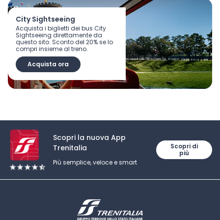
City Sightseeing
Acquista i biglietti dei bus City
Sightseeing direttamente da
questo sito. Sconto del 20% se lo
compri insieme al treno.
Acquista ora
Scopri tutti i vantaggi dell’App Trenitalia
Scopri la nuova App
Scopri di
Trenitalia
più
Più semplice, veloce e smart