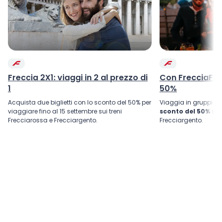
Freccia 2X1: viaggi in 2 al prezzo di
Con FrecciaFRI
1
50%
Acquista due biglietti con lo sconto del 50% per
Viaggia in gruppi d
viaggiare fino al 15 settembre sui treni
sconto del 50%
su 
Frecciarossa e Frecciargento.
Frecciargento.