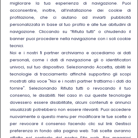
migliorare la tua esperienza di navigazione. Puoi
Trenitalia
acconsentire, inoltre, all’installazione dei cookie di
profilazione, che ci aiutano ad inviarti pubblicità
Chi siamo
personalizzata in base al tuo profilo e alle tue abitudini di
Sostenibilità
navigazione. Cliccando su “Rifiuta tutti” o chiudendo il
banner puoi procedere nella navigazione con i soli cookie
Trenitalia for Business
tecnici.
Link esterno
Manuale di Conservazione
Noi e i nostri
1
partner archiviamo e accediamo ai dati
Link esterno
personali, come i dati di navigazione gli o identificatori
Carriere
univoci, sul tuo dispositivo. Selezionando Accetta, abiliti le
Link esterno
La Freccia Mag
tecnologie di tracciamento affinché supportino gli scopi
Noleggia un treno charter
mostrati alla voce "Noi e i nostri partner trattiamo i dati da
fornire". Selezionando Rifiuta tutti o revocando il tuo
Viaggi di gruppo
consenso, le disabiliti. Nel caso in cui queste tecnologie
dovessero essere disabilitate, alcuni contenuti e annunci
visualizzati potrebbero non essere rilevanti. Puoi accedere
nuovamente a questo menu per modificare le tue scelte o
per revocare il consenso facendo clic sul link Gestisci
Seguici sui social
preferenza in fondo alla pagina web. Tali scelte avranno
effetto nel contesto del nostro Sito web. Per maggiori