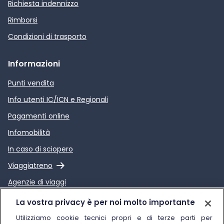
Richiesta indennizzo
Rimborsi
Condizioni di trasporto
Informazioni
Punti vendita
Info utenti IC/ICN e Regionali
Pagamenti online
Infomobilità
In caso di sciopero
Link esterno
Viaggiatreno
Agenzie di viaggi
Link esterno
Relazione sulla Qualità dei
La vostra privacy è per noi molto importante
servizi di Trenitalia
Utilizziamo cookie tecnici propri e di terze parti per