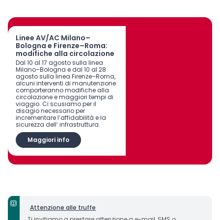
Linee AV/AC Milano–
Bologna e Firenze–Roma:
modifiche alla circolazione
Dal 10 al 17 agosto sulla linea
Milano–Bologna e dal 10 al 28
agosto sulla linea Firenze–Roma,
alcuni interventi di manutenzione
comporteranno modifiche alla
circolazione e maggiori tempi di
viaggio. Ci scusiamo per il
disagio necessario per
incrementare l’affidabilità e la
sicurezza dell’ infrastruttura.
Maggiori info
Attenzione alle truffe
Ti invitiamo a prestare attenzione a e-mail, SMS o