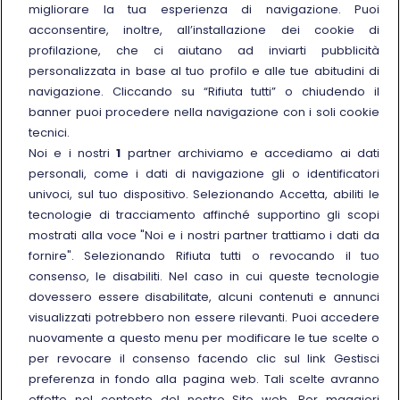
migliorare la tua esperienza di navigazione. Puoi
Trenitalia
acconsentire, inoltre, all’installazione dei cookie di
profilazione, che ci aiutano ad inviarti pubblicità
Chi siamo
personalizzata in base al tuo profilo e alle tue abitudini di
Sostenibilità
navigazione. Cliccando su “Rifiuta tutti” o chiudendo il
banner puoi procedere nella navigazione con i soli cookie
Trenitalia for Business
tecnici.
Link esterno
Manuale di Conservazione
Noi e i nostri
1
partner archiviamo e accediamo ai dati
Link esterno
personali, come i dati di navigazione gli o identificatori
Carriere
univoci, sul tuo dispositivo. Selezionando Accetta, abiliti le
Link esterno
La Freccia Mag
tecnologie di tracciamento affinché supportino gli scopi
Noleggia un treno charter
mostrati alla voce "Noi e i nostri partner trattiamo i dati da
fornire". Selezionando Rifiuta tutti o revocando il tuo
Viaggi di gruppo
consenso, le disabiliti. Nel caso in cui queste tecnologie
dovessero essere disabilitate, alcuni contenuti e annunci
visualizzati potrebbero non essere rilevanti. Puoi accedere
nuovamente a questo menu per modificare le tue scelte o
per revocare il consenso facendo clic sul link Gestisci
Seguici sui social
preferenza in fondo alla pagina web. Tali scelte avranno
effetto nel contesto del nostro Sito web. Per maggiori