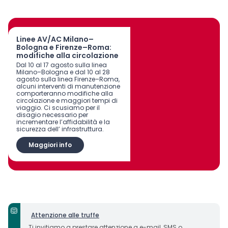
Linee AV/AC Milano–
Bologna e Firenze–Roma:
modifiche alla circolazione
Dal 10 al 17 agosto sulla linea
Milano–Bologna e dal 10 al 28
agosto sulla linea Firenze–Roma,
alcuni interventi di manutenzione
comporteranno modifiche alla
circolazione e maggiori tempi di
viaggio. Ci scusiamo per il
disagio necessario per
incrementare l’affidabilità e la
sicurezza dell’ infrastruttura.
Maggiori info
Attenzione alle truffe
Ti invitiamo a prestare attenzione a e-mail, SMS o