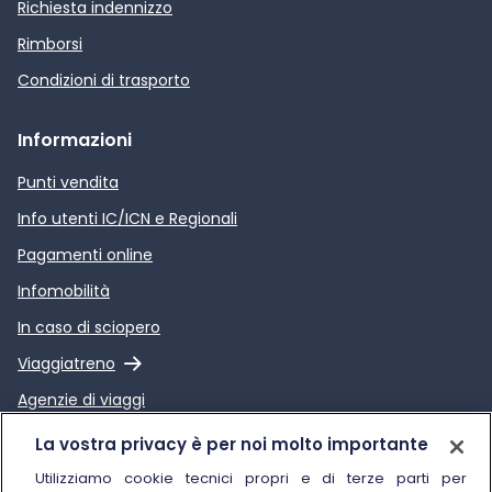
Richiesta indennizzo
Rimborsi
Condizioni di trasporto
Informazioni
Punti vendita
Info utenti IC/ICN e Regionali
Pagamenti online
Infomobilità
In caso di sciopero
Link esterno
Viaggiatreno
Agenzie di viaggi
Link esterno
Relazione sulla Qualità dei
La vostra privacy è per noi molto importante
servizi di Trenitalia
Utilizziamo cookie tecnici propri e di terze parti per