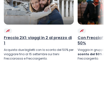
Freccia 2X1: viaggi in 2 al prezzo di
Con FrecciaFRI
1
50%
Acquista due biglietti con lo sconto del 50% per
Viaggia in gruppi d
viaggiare fino al 15 settembre sui treni
sconto del 50%
su 
Frecciarossa e Frecciargento.
Frecciargento.