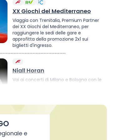
XX Giochi del Mediterraneo
Viaggia con Trenitalia, Premium Partner
dei XX Giochi del Mediterraneo, per
raggiungere le sedi delle gare e
approfitta della promozione 2x1 sui
biglietti d'ingresso.
Niall Horan
Vai ai concerti di Milano e Bologna con le
Frecce, approfitta della Speciale Eventi e
risparmia fino al 75%: acquista ora il tuo
biglietto treno.
GO
ACTV Venezia Unica: bus e
vaporetto
Regionale e