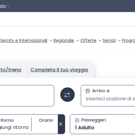
rto
ntercity e Internazionali
Regionale
Offerte
Servizi
Progr
tto/treno
Completa il tuo viaggio
a la stazione poi selezionala dall’elenco con i tasti frecce e 
Stazione di 
Arrivo a
Passeggeri
Ritorno
Orario
iungi ritorno
1 Adulto
Seleziona orario di ritorno