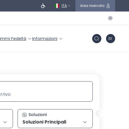
ITA
Area riservata
ammi Fedeltà
Informazioni
conferma con invio
arrivo, digita la stazione poi selezionala dall’elenco con i ta
Soluzioni
Soluzioni Principali