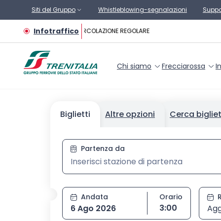
Vai al contenuto principale
Siti del Gruppo
Whistleblowing-segnalazioni
Suppo
Infotraffico
CIRCOLAZIONE REGOLARE
Chi siamo
Frecciarossa
I
Biglietti
Altre opzioni
Cerca biglie
Stazione di partenza, digit
Partenza da
Andata
Orario
Seleziona orario
3:00
6 Ago 2026
Agg