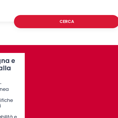
CERCA
gna e
alla
–
inea
fiche
i
bilità e