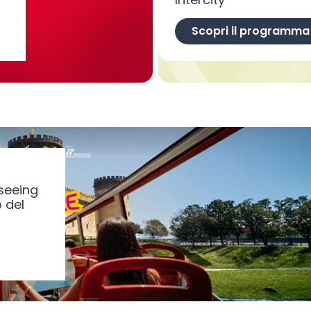
Scopri il programma
tseeing
 del