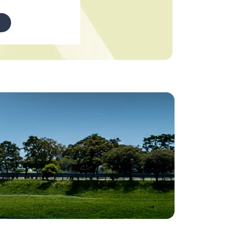
Acquista, insieme al viaggio in treno da e
per Venezia, anche il voucher per il
trasporto in bus e vaporetto su questo
sito e sull'App.