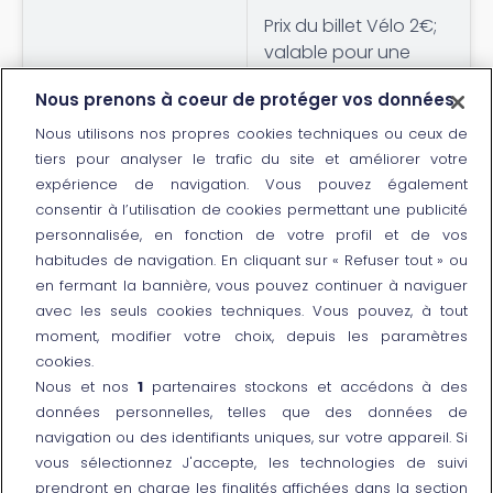
Prix du billet Vélo 2€;
valable pour une
seule course le jour
Nous prenons à coeur de protéger vos données
choisi.
Les moins de 18 ans
Nous utilisons nos propres cookies techniques ou ceux de
voyageant
tiers pour analyser le trafic du site et améliorer votre
gratuitement aux
expérience de navigation. Vous pouvez également
termes des
consentir à l’utilisation de cookies permettant une publicité
personnalisée, en fonction de votre profil et de vos
conditions de la
habitudes de navigation. En cliquant sur « Refuser tout » ou
Family Card, peuvent
en fermant la bannière, vous pouvez continuer à naviguer
transporter leur vélo
avec les seuls cookies techniques. Vous pouvez, à tout
gratuitement si
moment, modifier votre choix, depuis les paramètres
accompagnés d'un
cookies.
adulte titulaire d'un
Trente
Nous et nos
1
partenaires stockons et accédons à des
billet Train+Vélo.
données personnelles, telles que des données de
Transport gratuit
navigation ou des identifiants uniques, sur votre appareil. Si
pour les étudiants
vous sélectionnez J'accepte, les technologies de suivi
travailleurs et les
prendront en charge les finalités affichées dans la section